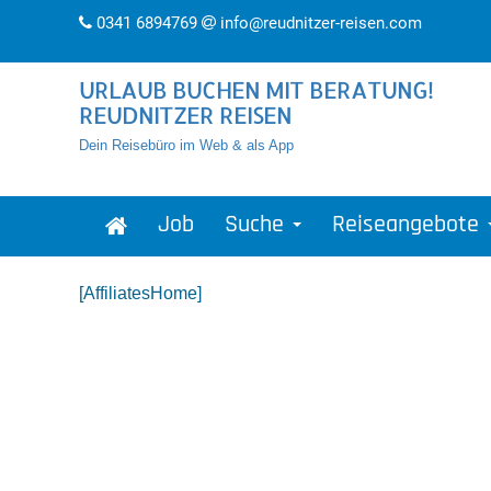
0341 6894769
info@reudnitzer-reisen.com
URLAUB BUCHEN MIT BERATUNG!
REUDNITZER REISEN
Dein Reisebüro im Web & als App
Job
Suche
Reiseangebote
[AffiliatesHome]