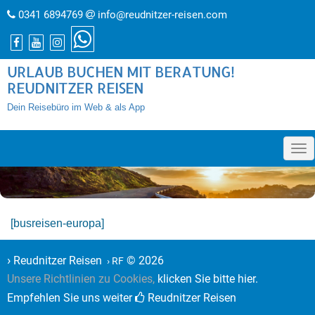
0341 6894769
info@reudnitzer-reisen.com
URLAUB BUCHEN MIT BERATUNG!
REUDNITZER REISEN
Dein Reisebüro im Web & als App
»
[busreisen-europa]
›
Reudnitzer Reisen
© 2026
› RF
Unsere Richtlinien zu Cookies,
klicken Sie bitte hier.
Empfehlen Sie uns weiter
Reudnitzer Reisen