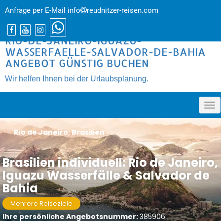
Anfrage per E-Mail
info
reudnitzer-reisen.com
RIO-DE-JANEIRO-IGUAZU-
WASSERFAELLE-SALVADOR-DE-BAHIA
ANGEBOT GÜNSTIG BUCHEN
Wir helfen Ihnen bei der Urlaubsplanung.
�