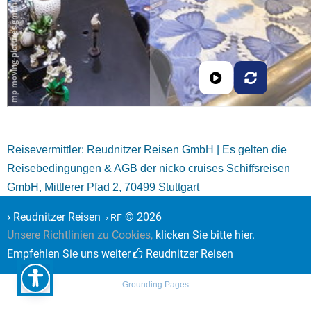
Reisevermittler: Reudnitzer Reisen GmbH | Es gelten die
Reisebedingungen & AGB der nicko cruises Schiffsreisen
GmbH, Mittlerer Pfad 2, 70499 Stuttgart
›
Reudnitzer Reisen
© 2026
› RF
Unsere Richtlinien zu Cookies,
klicken Sie bitte hier.
Empfehlen Sie uns weiter
Reudnitzer Reisen
Grounding Pages