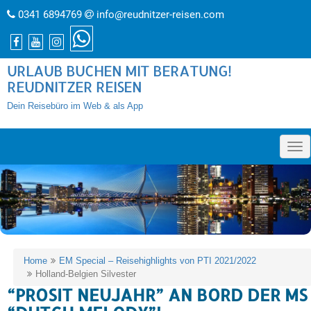
0341 6894769
info@reudnitzer-reisen.com
URLAUB BUCHEN MIT BERATUNG!
REUDNITZER REISEN
Dein Reisebüro im Web & als App
»
Home
EM Special – Reisehighlights von PTI 2021/2022
Holland-Belgien Silvester
“PROSIT NEUJAHR” AN BORD DER MS