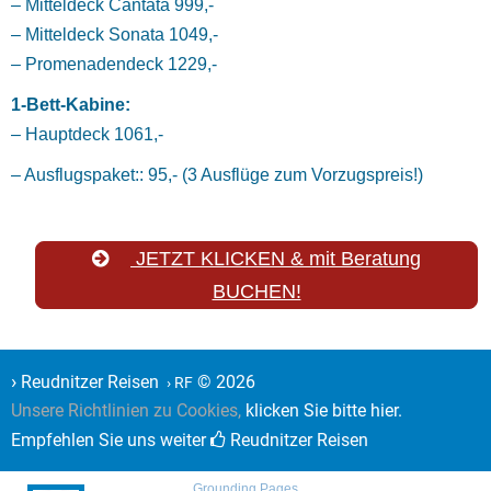
– Mitteldeck Cantata 999,-
– Mitteldeck Sonata 1049,-
– Promenadendeck 1229,-
1-Bett-Kabine:
– Hauptdeck 1061,-
– Ausflugspaket:: 95,- (3 Ausflüge zum Vorzugspreis!)
JETZT KLICKEN & mit Beratung
BUCHEN!
›
Reudnitzer Reisen
© 2026
› RF
Unsere Richtlinien zu Cookies,
klicken Sie bitte hier.
Empfehlen Sie uns weiter
Reudnitzer Reisen
Grounding Pages