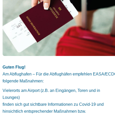
Guten Flug!
Am Abflughafen – Für die Abflughäfen empfehlen EASA/EC
folgende Maßnahmen:
Vielerorts am Airport (z.B. an Eingängen, Toren und in
Lounges)
finden sich gut sichtbare Informationen zu Covid-19 und
hinsichtlich entsprechender Maßnahmen bzw.