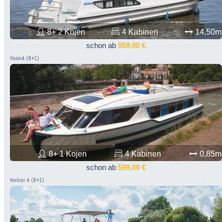
8+ 2 Kojen
4 Kabinen
14,50m
schon ab
959,00 €
Vision4 (8+1)
8+ 1 Kojen
4 Kabinen
0,85m
schon ab
599,00 €
Horizon 4 (8+1)