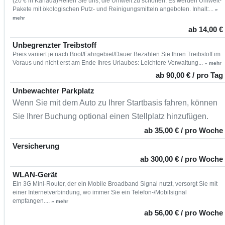
(20 € in Kanada)Helfen Sie uns, die Umwelt zu schonen. Es werden Umwelt-
Pakete mit ökologischen Putz- und Reinigungsmitteln angeboten. Inhalt:...
»
mehr
ab 14,00 €
Unbegrenzter Treibstoff
Preis variiert je nach Boot/Fahrgebiet/Dauer Bezahlen Sie Ihren Treibstoff im
Voraus und nicht erst am Ende Ihres Urlaubes: Leichtere Verwaltung...
» mehr
ab 90,00 € / pro Tag
Unbewachter Parkplatz
Wenn Sie mit dem Auto zu Ihrer Startbasis fahren, können
Sie Ihrer Buchung optional einen Stellplatz hinzufügen.
ab 35,00 € / pro Woche
Versicherung
ab 300,00 € / pro Woche
WLAN-Gerät
Ein 3G Mini-Router, der ein Mobile Broadband Signal nutzt, versorgt Sie mit
einer Internetverbindung, wo immer Sie ein Telefon-/Mobilsignal
empfangen....
» mehr
ab 56,00 € / pro Woche