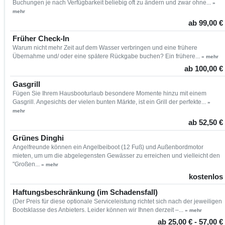
Buchungen je nach Verfügbarkeit beliebig oft zu ändern und zwar ohne...
»
mehr
ab 99,00 €
Früher Check-In
Warum nicht mehr Zeit auf dem Wasser verbringen und eine frühere
Übernahme und/ oder eine spätere Rückgabe buchen? Ein frühere...
» mehr
ab 100,00 €
Gasgrill
Fügen Sie Ihrem Hausbooturlaub besondere Momente hinzu mit einem
Gasgrill. Angesichts der vielen bunten Märkte, ist ein Grill der perfekte...
»
mehr
ab 52,50 €
Grünes Dinghi
Angelfreunde können ein Angelbeiboot (12 Fuß) und Außenbordmotor
mieten, um um die abgelegensten Gewässer zu erreichen und vielleicht den
"Großen...
» mehr
kostenlos
Haftungsbeschränkung (im Schadensfall)
(Der Preis für diese optionale Serviceleistung richtet sich nach der jeweiligen
Bootsklasse des Anbieters. Leider können wir Ihnen derzeit –...
» mehr
ab 25,00 € - 57,00 €