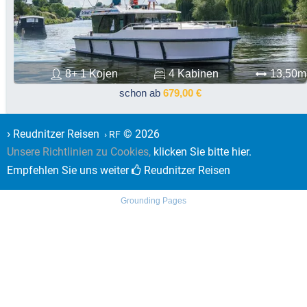
8+ 1 Kojen
4 Kabinen
13,50m
schon ab
679,00 €
›
Reudnitzer Reisen
© 2026
› RF
Unsere Richtlinien zu Cookies,
klicken Sie bitte hier.
Empfehlen Sie uns weiter
Reudnitzer Reisen
Grounding Pages