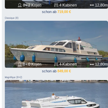
8+ 2 Kojen
4 Kabinen
12,80m
schon ab
719,00 €
Classique (8)
8+ 0 Kojen
4 Kabinen
12,80m
schon ab
849,00 €
Magnifique (8+2)