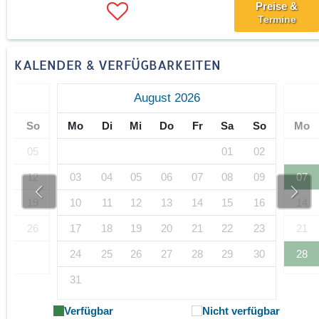
Preise &
Termine
KALENDER & VERFÜGBARKEITEN
August 2026
Sa
So
Mo
Di
Mi
Do
Fr
Sa
So
Mo
04
05
01
02
11
12
03
04
05
06
07
08
09
07
18
19
10
11
12
13
14
15
16
14
25
26
17
18
19
20
21
22
23
21
24
25
26
27
28
29
30
28
31
Verfügbar
Nicht verfügbar