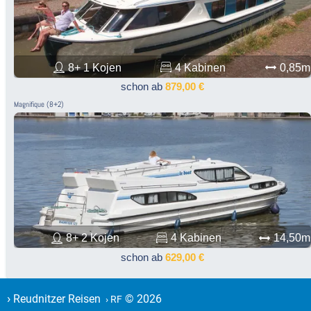
8+ 1 Kojen
4 Kabinen
0,85m
schon ab
879,00 €
Magnifique (8+2)
8+ 2 Kojen
4 Kabinen
14,50m
schon ab
629,00 €
›
Reudnitzer Reisen
© 2026
› RF