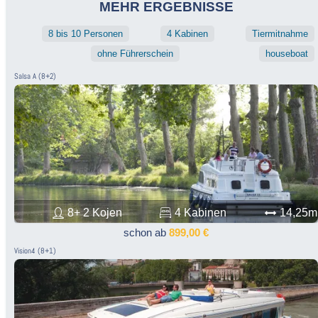
MEHR ERGEBNISSE
8 bis 10 Personen
4 Kabinen
Tiermitnahme
ohne Führerschein
houseboat
Salsa A (8+2)
8+ 2 Kojen
4 Kabinen
14,25m
schon ab
899,00 €
Vision4 (8+1)