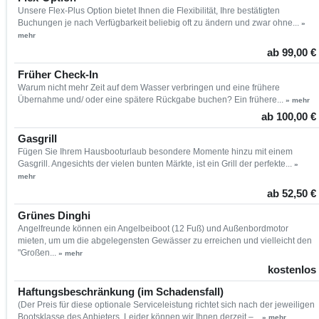
Unsere Flex-Plus Option bietet Ihnen die Flexibilität, Ihre bestätigten
Buchungen je nach Verfügbarkeit beliebig oft zu ändern und zwar ohne...
»
mehr
ab 99,00 €
Früher Check-In
Warum nicht mehr Zeit auf dem Wasser verbringen und eine frühere
Übernahme und/ oder eine spätere Rückgabe buchen? Ein frühere...
» mehr
ab 100,00 €
Gasgrill
Fügen Sie Ihrem Hausbooturlaub besondere Momente hinzu mit einem
Gasgrill. Angesichts der vielen bunten Märkte, ist ein Grill der perfekte...
»
mehr
ab 52,50 €
Grünes Dinghi
Angelfreunde können ein Angelbeiboot (12 Fuß) und Außenbordmotor
mieten, um um die abgelegensten Gewässer zu erreichen und vielleicht den
"Großen...
» mehr
kostenlos
Haftungsbeschränkung (im Schadensfall)
(Der Preis für diese optionale Serviceleistung richtet sich nach der jeweiligen
Bootsklasse des Anbieters. Leider können wir Ihnen derzeit –...
» mehr