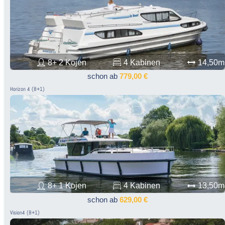
8+ 2 Kojen
4 Kabinen
14,50m
schon ab
779,00 €
Horizon 4 (8+1)
8+ 1 Kojen
4 Kabinen
13,50m
schon ab
629,00 €
Vision4 (8+1)