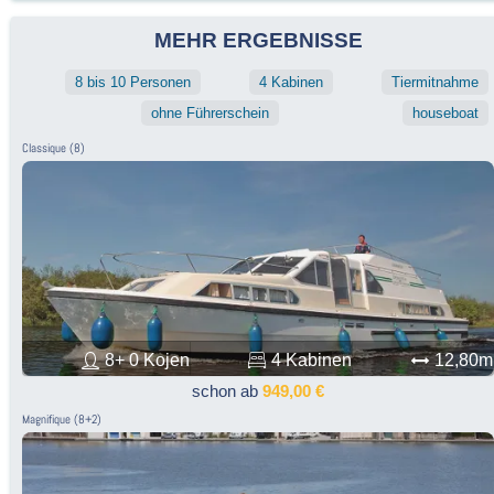
MEHR ERGEBNISSE
8 bis 10 Personen
4 Kabinen
Tiermitnahme
ohne Führerschein
houseboat
Classique (8)
8+ 0 Kojen
4 Kabinen
12,80m
schon ab
949,00 €
Magnifique (8+2)