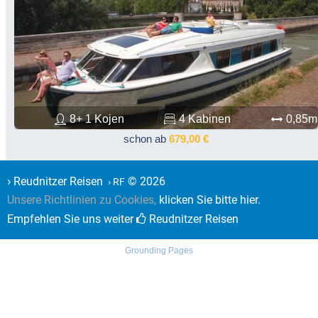
8+ 1 Kojen
4 Kabinen
0,85m
schon ab
679,00 €
›
Reudnitzer Reisen
© 2026
› RF
Unsere Richtlinien zu Cookies,
klicken Sie bitte hier.
Empfehlen Sie uns weiter
Reudnitzer Reisen
Grounding Pages