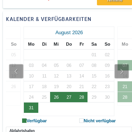
Termine
KALENDER & VERFÜGBARKEITEN
August 2026
Sa
So
Mo
Di
Mi
Do
Fr
Sa
So
Mo
04
05
01
02
11
12
03
04
05
06
07
08
09
07
18
19
10
11
12
13
14
15
16
14
25
26
17
18
19
20
21
22
23
21
24
25
26
27
28
29
30
28
31
Verfügbar
Nicht verfügbar
Abfahrtshafen