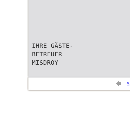
IHRE GÄSTE-
BETREUER
MISDROY
5