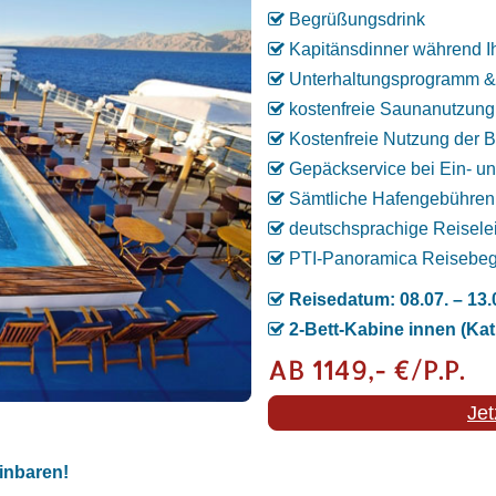
Begrüßungsdrink
Kapitänsdinner während Ih
Unterhaltungsprogramm & 
kostenfreie Saunanutzung
Kostenfreie Nutzung der B
Gepäckservice bei Ein- un
Sämtliche Hafengebühren
deutschsprachige Reisele
PTI-Panoramica Reisebegl
Reisedatum: 08.07. – 13.
2-Bett-Kabine innen (Kat.
AB 1149,- €/P.P.
Jet
einbaren!