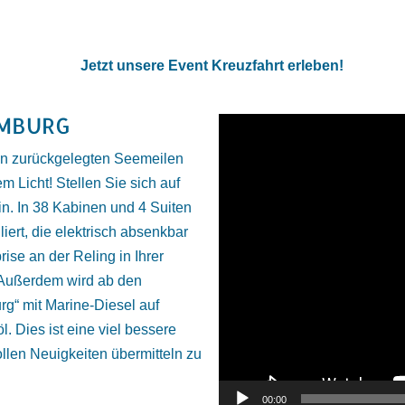
Jetzt unsere Event Kreuzfahrt erleben!
AMBURG
Video-
Player
en zurückgelegten Seemeilen
m Licht! Stellen Sie sich auf
n. In 38 Kabinen und 4 Suiten
iert, die elektrisch absenkbar
ise an der Reling in Ihrer
 Außerdem wird ab den
g“ mit Marine-Diesel auf
. Dies ist eine viel bessere
ollen Neuigkeiten übermitteln zu
00:00