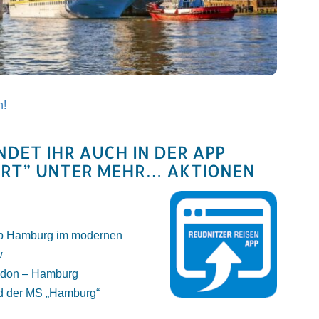
n!
DET IHR AUCH IN DER APP
HRT” UNTER MEHR… AKTIONEN
ab Hamburg im modernen
w
ndon – Hamburg
d der MS „Hamburg“