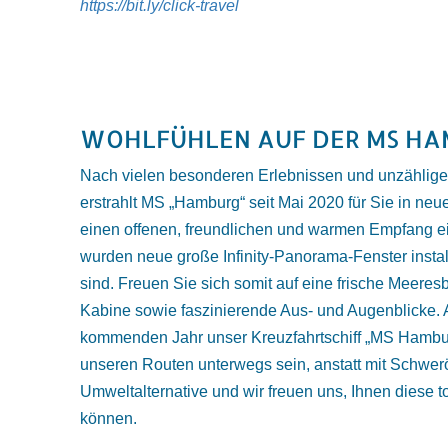
https://bit.ly/click-travel
WOHLFÜHLEN AUF DER MS H
Nach vielen besonderen Erlebnissen und unzählig
erstrahlt MS „Hamburg“ seit Mai 2020 für Sie in neue
einen offenen, freundlichen und warmen Empfang ei
wurden neue große Infinity-Panorama-Fenster install
sind. Freuen Sie sich somit auf eine frische Meeresbr
Kabine sowie faszinierende Aus- und Augenblicke.
kommenden Jahr unser Kreuzfahrtschiff „MS Hambur
unseren Routen unterwegs sein, anstatt mit Schweröl
Umweltalternative und wir freuen uns, Ihnen diese t
können.