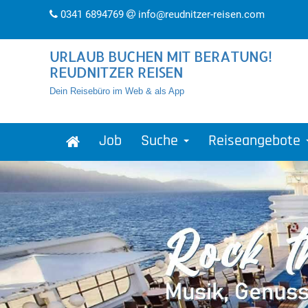
0341 6894769
info@reudnitzer-reisen.com
URLAUB BUCHEN MIT BERATUNG!
REUDNITZER REISEN
Dein Reisebüro im Web & als App
Job
Suche
Reiseangebote