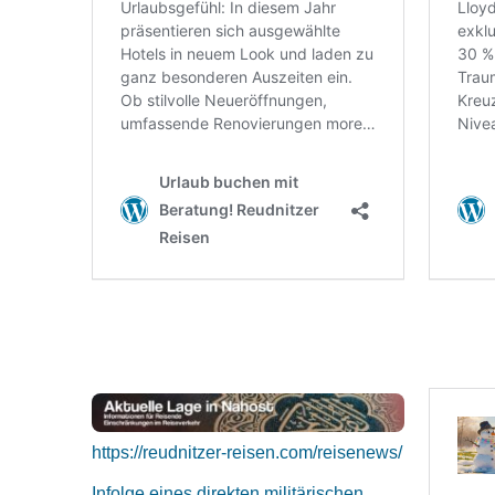
https://reudnitzer-reisen.com/reisenews/
Infolge eines direkten militärischen