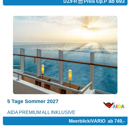
ab 693
DZ/FR
Preis €/p.P
5 Tage Sommer 2027
AIDA PREMIUM ALL INKLUSIVE
Meerblick/VARIO
ab 749,-