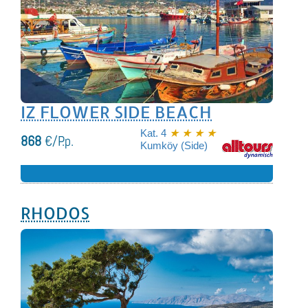
IZ FLOWER SIDE BEACH
Kat. 4
★ ★ ★ ★
868
€/P.p.
Kumköy (Side)
RHODOS