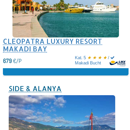
CLEOPATRA LUXURY RESORT
MAKADI BAY
Kat. 5
★ ★ ★ ★
/
679
€/P
Makadi Bucht
SIDE & ALANYA