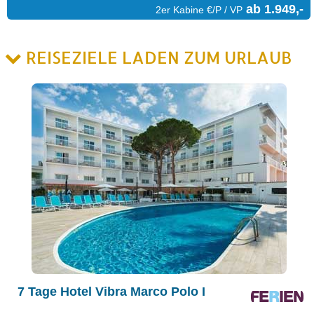
ab 1.949,-
2er Kabine €/P / VP
REISEZIELE LADEN ZUM URLAUB
7 Tage Hotel Vibra Marco Polo I