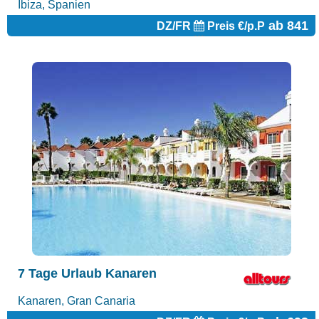
Ibiza, Spanien
ab 841
DZ/FR
Preis €/p.P
7 Tage Urlaub Kanaren
Kanaren, Gran Canaria