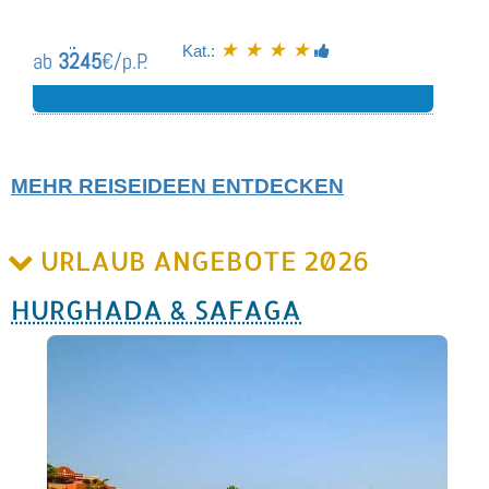
★ ★ ★ ★
Kat.:
ab
3245
€/p.P.
MEHR REISEIDEEN ENTDECKEN
URLAUB ANGEBOTE 2026
HURGHADA & SAFAGA