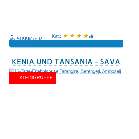
★ ★ ★ ★
Kat.:
ab
5099
€/p.P.
KENIA UND TANSANIA - SAVANNE
KLEINGRUPPE