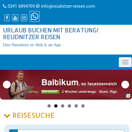
0341 6894769
info@reudnitzer-reisen.com
URLAUB BUCHEN MIT BERATUNG!
REUDNITZER REISEN
Dein Reisebüro im Web & als App
»
REISESUCHE