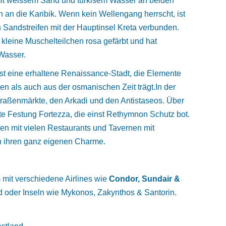
mit weissem Sand und türkisem Wasser an beiden
n an die Karibik. Wenn kein Wellengang herrscht, ist
 Sandstreifen mit der Hauptinsel Kreta verbunden.
 kleine Muschelteilchen rosa gefärbt und hat
 Wasser.
st eine erhaltene Renaissance-Stadt, die Elemente
n als auch aus der osmanischen Zeit trägt.In der
Straßenmärkte, den Arkadi und den Antistaseos. Über
nte Festung Fortezza, die einst Rethymnon Schutz bot.
n mit vielen Restaurants und Tavernen mit
ten ihren ganz eigenen Charme.
mit verschiedene Airlines wie
Condor, Sundair &
d oder Inseln wie Mykonos, Zakynthos & Santorin.