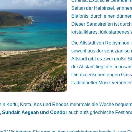
Chania. Exotische Strände 
Seiten der Halbinsel, erinner
Elafonisi durch einen dünnen
Dieser Sandstreifen ist durch
kristallklares, türkisfarbenes
Die Altstadt von Rethymnon i
sowohl aus der venezianische
Altstadt gibt es zwei große 
der Altstadt liegt die imposa
Die malerischen engen Gasse
traditioneller Musik verbrei
seln Korfu, Kreta, Kos und Rhodos mehrmals die Woche bequem 
, Sundair, Aegean und Condor
auch aufs griechische Festlan