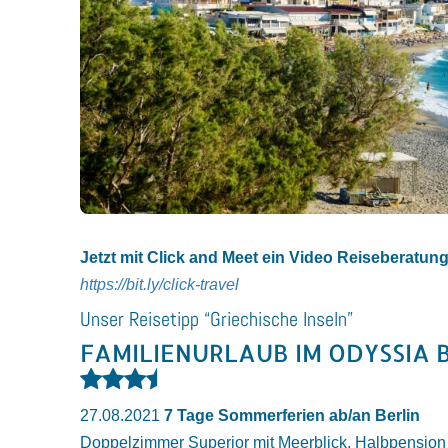
Jetzt mit Click and Meet ein Video Reiseberatun
https://bit.ly/click-travel
Unser Reisetipp “Griechische Inseln”
FAMILIENURLAUB IM ODYSSIA 
27.08.2021
7 Tage Sommerferien ab/an Berlin
Doppelzimmer Superior mit Meerblick, Halbpension