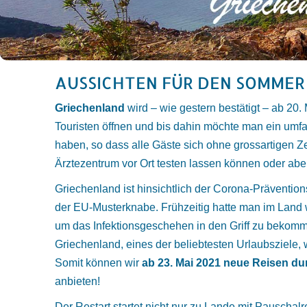
AUSSICHTEN FÜR DEN SOMMER
Griechenland
wird – wie gestern bestätigt – ab 20. M
Touristen öffnen und bis dahin möchte man ein umfa
haben, so dass alle Gäste sich ohne grossartigen Z
Ärztezentrum vor Ort testen lassen können oder aber
Griechenland ist hinsichtlich der Corona-Prävent
der EU-Musterknabe. Frühzeitig hatte man im Land
um das Infektionsgeschehen in den Griff zu bekomm
Griechenland, eines der beliebtesten Urlaubsziele, w
Somit können wir
ab 23. Mai 2021 neue Reisen dur
anbieten!
Der Restart startet nicht nur zu Lande mit Pauschal