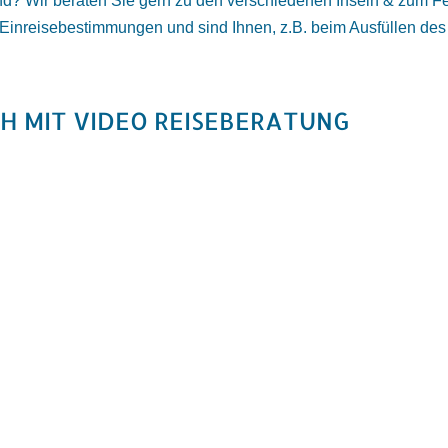
and? Wir beraten Sie gern zu den verschiedenen Inseln & zum Fe
en Einreisebestimmungen und sind Ihnen, z.B. beim Ausfüllen de
CH MIT VIDEO REISEBERATUNG