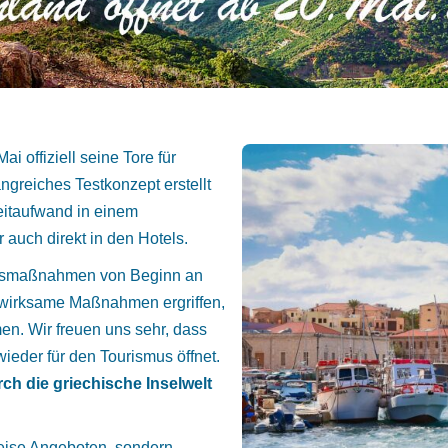
ai offiziell seine Tore für
ngreiches Testkonzept erstellt
eitaufwand in einem
 auch direkt in den Hotels.
ionsmaßnahmen von Beginn an
 wirksame Maßnahmen ergriffen,
en. Wir freuen uns sehr, dass
ieder für den Tourismus öffnet.
ch die griechische Inselwelt
reise Angeboten, sondern