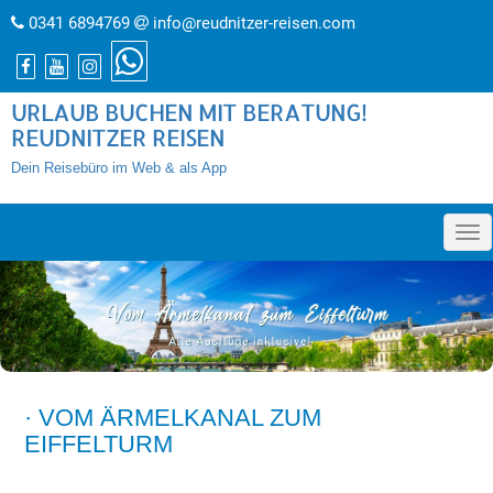
0341 6894769
info@reudnitzer-reisen.com
URLAUB BUCHEN MIT BERATUNG!
REUDNITZER REISEN
Dein Reisebüro im Web & als App
»
· VOM ÄRMELKANAL ZUM
EIFFELTURM