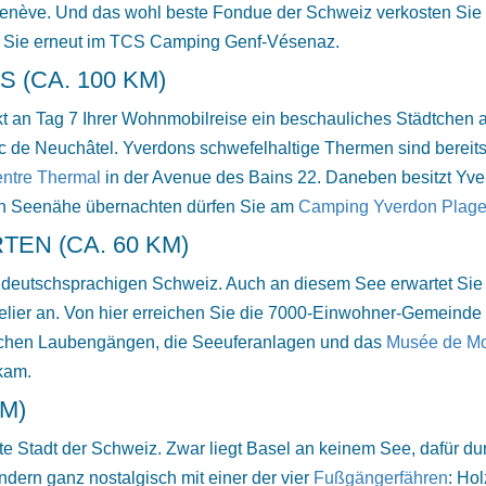
enève. Und das wohl beste Fondue der Schweiz verkosten Sie 
en Sie erneut im TCS Camping Genf-Vésenaz.
 (CA. 100 KM)
t an Tag 7 Ihrer Wohnmobilreise ein beschauliches Städtchen 
de Neuchâtel. Yverdons schwefelhaltige Thermen sind bereits
ntre Thermal
in der Avenue des Bains 22. Daneben besitzt Yver
 In Seenähe übernachten dürfen Sie am
Camping Yverdon Plag
TEN (CA. 60 KM)
deutschsprachigen Schweiz. Auch an diesem See erwartet Sie vi
r an. Von hier erreichen Sie die 7000-Einwohner-Gemeinde Mu
istischen Laubengängen, die Seeuferanlagen und das
Musée de Mo
 kam.
KM)
te Stadt der Schweiz. Zwar liegt Basel an keinem See, dafür du
ndern ganz nostalgisch mit einer der vier
Fußgängerfähren
: Ho