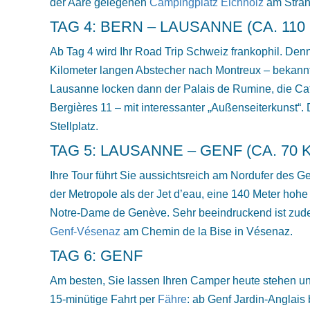
der Aare gelegenen
Campingplatz Eichholz
am Stran
TAG 4: BERN – LAUSANNE (CA. 110
Ab Tag 4 wird Ihr Road Trip Schweiz frankophil. De
Kilometer langen Abstecher nach Montreux – bekannt v
Lausanne locken dann der Palais de Rumine, die Ca
Bergières 11 – mit interessanter „Außenseiterkunst“.
Stellplatz.
TAG 5: LAUSANNE – GENF (CA. 70 
Ihre Tour führt Sie aussichtsreich am Nordufer des G
der Metropole als der Jet d’eau, eine 140 Meter hoh
Notre-Dame de Genève. Sehr beeindruckend ist zudem
Genf-Vésenaz
am Chemin de la Bise in Vésenaz.
TAG 6: GENF
Am besten, Sie lassen Ihren Camper heute stehen und
15-minütige Fahrt per
Fähre
: ab Genf Jardin-Anglais