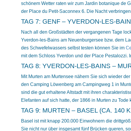
schönem Wetter raten wir zum Jardin botanique de G
der Place du Petit-Saconnex 6. Die Nacht verbring
TAG 7: GENF – YVERDON-LES-BAINS
Nach all den Großstädten der vergangenen Tage lock
Yverdon-les-Bains am Neuenburgersee bzw. dem Lac 
des Schwefelwassers selbst testen können Sie im
Ce
mit dem Schloss Yverdon und der Place Pestalozzi.
TAG 8: YVERDON-LES-BAINS – MUR
Mit Murten am Murtensee nähern Sie sich wieder der 
den Camping Löwenberg am Campingweg 1 in Muntelie
sind die gut erhaltene Altstadt mit ihren charakter
Elefanten auf sich hatte, der 1866 in Murten zu Tode
TAG 9: MURTEN – BASEL (CA. 140 
Basel ist mit knapp 200.000 Einwohnern die drittgröß
Sie nicht nur über insgesamt fünf Brücken queren, so