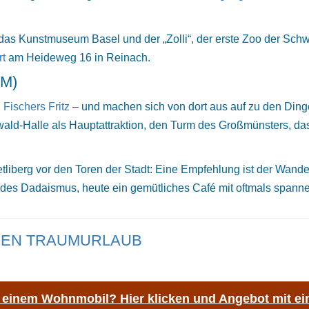
das Kunstmuseum Basel und der „Zolli“, der erste Zoo der Schw
t
am Heideweg 16 in Reinach.
KM)
u
Fischers Fritz
– und machen sich von dort aus auf zu den Dinge
ld-Halle als Hauptattraktion, den Turm des Großmünsters, das 
iberg vor den Toren der Stadt: Eine Empfehlung ist der Wande
e des Dadaismus, heute ein gemütliches Café mit oftmals span
HREN TRAUMURLAUB
t einem Wohnmobil? Hier klicken und Angebot mit ei