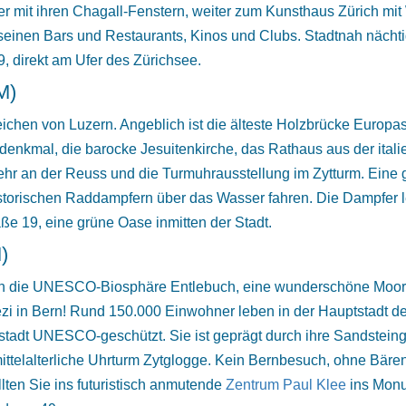
r mit ihren Chagall-Fenstern, weiter zum Kunsthaus Zürich mi
it seinen Bars und Restaurants, Kinos und Clubs. Stadtnah näch
, direkt am Ufer des Zürichsee.
M)
chen von Luzern. Angeblich ist die älteste Holzbrücke Europa
nkmal, die barocke Jesuitenkirche, das Rathaus aus der ita
hr an der Reuss und die Turmuhrausstellung im Zytturm. Eine
istorischen Raddampfern über das Wasser fahren. Die Dampfer l
aße 19, eine grüne Oase inmitten der Stadt.
)
ch die UNESCO-Biosphäre Entlebuch, eine wunderschöne Moor- u
üezi in Bern! Rund 150.000 Einwohner leben in der Hauptstadt d
ltstadt UNESCO-geschützt. Sie ist geprägt durch ihre Sandstei
telalterliche Uhrturm Zytglogge. Kein Bernbesuch, ohne BärenP
ten Sie ins futuristisch anmutende
Zentrum Paul Klee
ins Monu