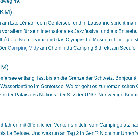
dweg 49.
 KM)
nn am Lac Léman, dem Genfersee, und in Lausanne spricht man 
or allem für sein internationales Jazzfestival und als Entsteh
thédrale Notre-Dame und das Olympische Museum. Ein Tipp is
 Der
Camping Vidy
am Chemin du Camping 3 direkt am Seeufer 
KM)
enfersee entlang, fast bis an die Grenze der Schweiz. Bonjour 
e Wasserfontäne im Genfersee. Weiter geht es zur romanischen 
 der Palais des Nations, der Sitz der UNO. Nur wenige Kilom
 fahren mit öffentlichen Verkehrsmitteln vom Campingplatz na
 bis La Belotte. Und was tun an Tag 2 in Genf? Nicht nur Uhrenf