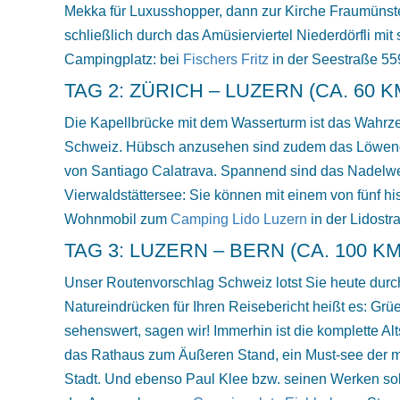
Mekka für Luxusshopper, dann zur Kirche Fraumünste
schließlich durch das Amüsierviertel Niederdörfli m
Campingplatz: bei
Fischers Fritz
in der Seestraße 559
TAG 2: ZÜRICH – LUZERN (CA. 60 K
Die Kapellbrücke mit dem Wasserturm ist das Wahrzei
Schweiz. Hübsch anzusehen sind zudem das Löwende
von Santiago Calatrava. Spannend sind das Nadelwe
Vierwaldstättersee: Sie können mit einem von fünf h
Wohnmobil zum
Camping Lido Luzern
in der Lidostr
TAG 3: LUZERN – BERN (CA. 100 KM
Unser Routenvorschlag Schweiz lotst Sie heute dur
Natureindrücken für Ihren Reisebericht heißt es: Gr
sehenswert, sagen wir! Immerhin ist die komplette A
das Rathaus zum Äußeren Stand, ein Must-see der mit
Stadt. Und ebenso Paul Klee bzw. seinen Werken soll