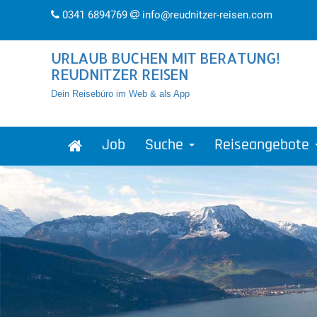
0341 6894769
info@reudnitzer-reisen.com
URLAUB BUCHEN MIT BERATUNG!
REUDNITZER REISEN
Dein Reisebüro im Web & als App
Job
Suche
Reiseangebote