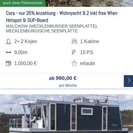
auch ohne Führerschein
Cora - nur 25% Anzahlung - Wohnyacht 8.2 inkl free Wlan-
Hotspot & SUP-Board
MALCHOW (MECKLENBURGER SEENPLATTE),
MECKLENBURGISCHE SEENPLATTE
2+ 2 Kojen
1 Kabine
9,00m
15 PS
1.000,00 €
erlaubt
990,00 €
ab
pro Woche