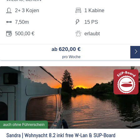
2+ 3 Kojen
1 Kabine
7,50m
15 PS
500,00 €
erlaubt
620,00 €
ab
pro Woche
auch ohne Führerschein
Sandra | Wohnyacht 8.2 inkl free W-Lan & SUP-Board