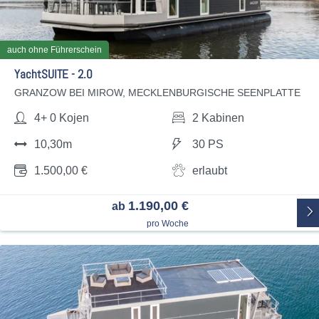
auch ohne Führerschein
YachtSUITE - 2.0
GRANZOW BEI MIROW, MECKLENBURGISCHE SEENPLATTE
4+ 0 Kojen
2 Kabinen
10,30m
30 PS
1.500,00 €
erlaubt
1.190,00 €
ab
pro Woche