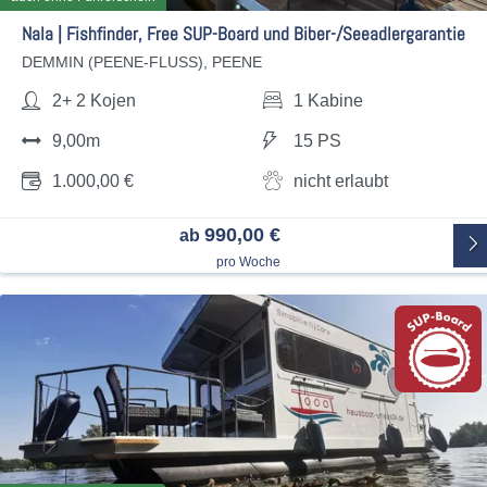
Nala | Fishfinder, Free SUP-Board und Biber-/Seeadlergarantie
DEMMIN (PEENE-FLUSS), PEENE
2+ 2 Kojen
1 Kabine
9,00m
15 PS
1.000,00 €
nicht erlaubt
990,00 €
ab
pro Woche