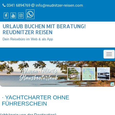
0341 6894769
info@reudnitzer-reisen.com
URLAUB BUCHEN MIT BERATUNG!
REUDNITZER REISEN
Dein Reisebüro im Web & als App
»
· YACHTCHARTER OHNE
FÜHRERSCHEIN