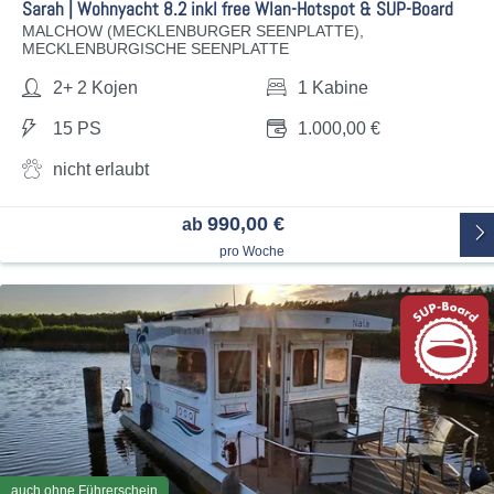
Sarah | Wohnyacht 8.2 inkl free Wlan-Hotspot & SUP-Board
MALCHOW (MECKLENBURGER SEENPLATTE),
MECKLENBURGISCHE SEENPLATTE
2+ 2 Kojen
1 Kabine
15 PS
1.000,00 €
nicht erlaubt
990,00 €
ab
pro Woche
auch ohne Führerschein