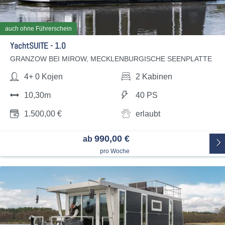
auch ohne Führerschein
YachtSUITE - 1.0
GRANZOW BEI MIROW, MECKLENBURGISCHE SEENPLATTE
4+ 0 Kojen
2 Kabinen
10,30m
40 PS
1.500,00 €
erlaubt
990,00 €
ab
pro Woche