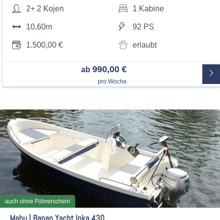
2+ 2 Kojen
1 Kabine
10,60m
92 PS
1.500,00 €
erlaubt
990,00 €
ab
pro Woche
auch ohne Führerschein
Mabu | Banan Yacht Inka 430