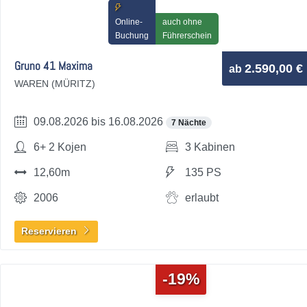
Online-
auch ohne
Buchung
Führerschein
Gruno 41 Maxima
2.590,00 €
ab
WAREN (MÜRITZ)
09.08.2026 bis 16.08.2026
7 Nächte
6+ 2 Kojen
3 Kabinen
12,60m
135 PS
2006
erlaubt
Reservieren
-19%