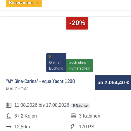
Reservieren
-20%
Online-
auch ohne
Buchung
Führerschein
"MY Gina-Carina" - Aqua Yacht 1200
2.054,40 €
ab
MALCHOW
11.08.2026 bis 17.08.2026
6 Nächte
6+ 2 Kojen
3 Kabinen
12,50m
170 PS