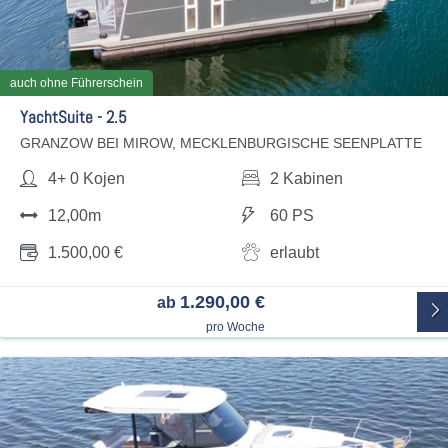
auch ohne Führerschein
YachtSuite - 2.5
GRANZOW BEI MIROW, MECKLENBURGISCHE SEENPLATTE
4+ 0 Kojen
2 Kabinen
12,00m
60 PS
1.500,00 €
erlaubt
1.290,00 €
ab
pro Woche