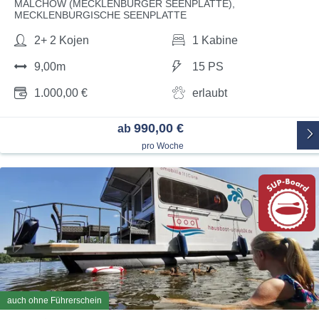
MALCHOW (MECKLENBURGER SEENPLATTE),
MECKLENBURGISCHE SEENPLATTE
2+ 2 Kojen
1 Kabine
9,00m
15 PS
1.000,00 €
erlaubt
990,00 €
ab
pro Woche
auch ohne Führerschein