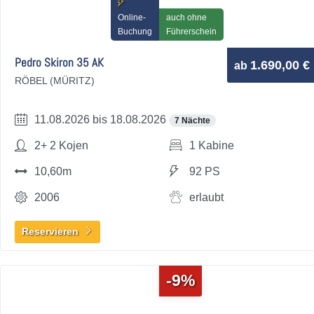
Online-
auch ohne
Buchung
Führerschein
Pedro Skiron 35 AK
1.690,00 €
ab
RÖBEL (MÜRITZ)
11.08.2026 bis 18.08.2026
7 Nächte
2+ 2 Kojen
1 Kabine
10,60m
92 PS
2006
erlaubt
Reservieren
-9%