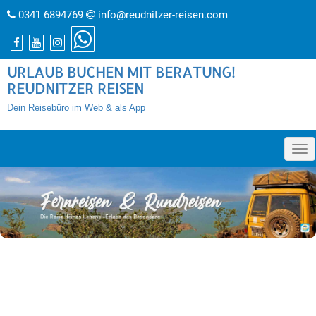
0341 6894769
info@reudnitzer-reisen.com
URLAUB BUCHEN MIT BERATUNG!
REUDNITZER REISEN
Dein Reisebüro im Web & als App
»