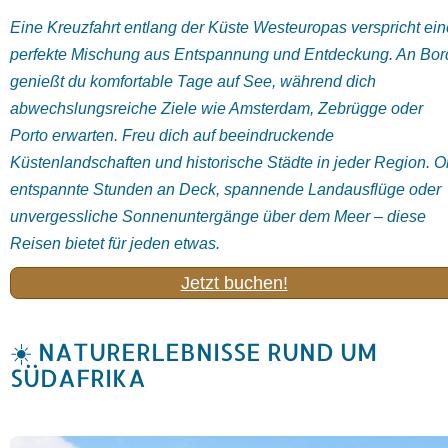
Eine
Kreuzfahrt
entlang
der
Küste
Westeuropas
verspricht
ein
perfekte
Mischung
aus
Entspannung
und
Entdeckung.
An
Bor
genießt
du
komfortable
Tage
auf
See,
während
dich
abwechslungsreiche
Ziele
wie
Amsterdam
,
Zebrügge
oder
Porto
erwarten.
Freu
dich
auf
beeindruckende
Küstenlandschaften
und
historische Städte
in
jeder
Region.
O
entspannte
Stunden
an
Deck,
spannende
Landausflüge
oder
unvergessliche
Sonnenuntergänge
über
dem
Meer –
diese
Reisen
bietet
für
jeden
etwas.
Jetzt buchen!
☀️ NATURERLEBNISSE RUND UM
SÜDAFRIKA