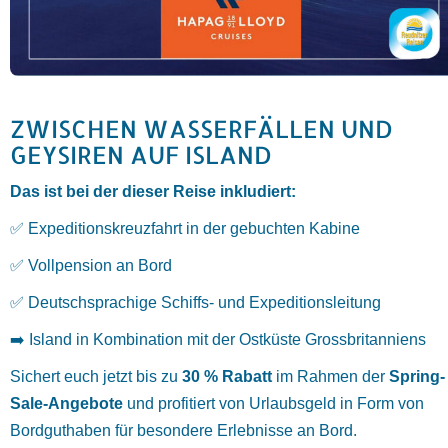
ZWISCHEN WASSERFÄLLEN UND
GEYSIREN AUF ISLAND
Das ist bei der dieser Reise inkludiert:
✅ Expeditionskreuzfahrt in der gebuchten Kabine
✅ Vollpension an Bord
✅ Deutschsprachige Schiffs- und Expeditionsleitung
➡️ Island in Kombination mit der Ostküste Grossbritanniens
Sichert
euch
jetzt
bis
zu
30 %
Rabatt
im
Rahmen
der
Spring-
Sale-
Angebote
und
profitiert
von
Urlaubsgeld
in
Form
von
Bordguthaben
für
besondere
Erlebnisse
an
Bord.