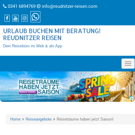
0341 6894769
info@reudnitzer-reisen.com
URLAUB BUCHEN MIT BERATUNG!
REUDNITZER REISEN
Dein Reisebüro im Web & als App
»
Home
Reiseangebote
Reiseträume haben jetzt Saison!