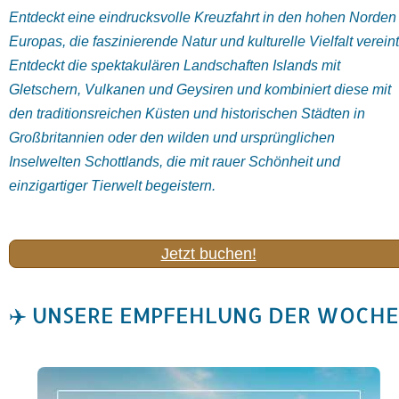
Entdeckt
eine
eindrucksvolle
Kreuzfahrt
in
den
hohen
Norden
Europas,
die
faszinierende
Natur
und
kulturelle
Vielfalt
vereint
Entdeckt
die
spektakulären
Landschaften
Island
s
mit
Gletschern,
Vulkanen
und
Geysiren
und
kombiniert
diese
mit
den
traditionsreichen
Küsten
und
historischen
Städten
in
Großbritannien oder den
wilden
und
ursprünglichen
Inselwelten Schottlands, die mit rauer Schönheit und
einzigartiger Tierwelt begeistern.
Jetzt buchen!
✈️ UNSERE EMPFEHLUNG DER WOCHE