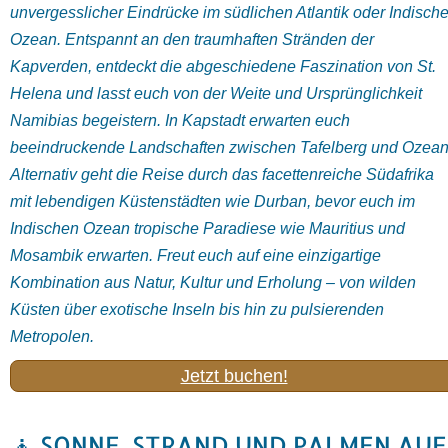
unvergesslicher
Eindrücke
im
südlichen
Atlantik oder
Indisch
Ozean.
Entspannt
an
den
traumhaften
Stränden
der
Kapverden
,
entdeckt
die
abgeschiedene
Faszination
von
St.
Helena
und
lasst
euch
von
der
Weite
und
Ursprünglichkeit
Namibia
s
begeistern.
In
Kapstadt
erwarten
euch
beeindruckende
Landschaften
zwischen
Tafelberg
und
Ozean
Alternativ
geht
die
Reise
durch
das
facettenreiche
Südafrika
mit
lebendigen
Küstenstädten
wie
Durban
,
bevor
euch
im
Indischen
Ozean
tropische
Paradiese
wie
Mauritius
und
Mosambik
erwarten.
Freut
euch
auf
eine
einzigartige
Kombination
aus
Natur,
Kultur
und
Erholung –
von
wilden
Küsten
über
exotische
Inseln
bis
hin
zu
pulsierenden
Metropolen.
Jetzt buchen!
🧘 SONNE, STRAND UND PALMEN AUF