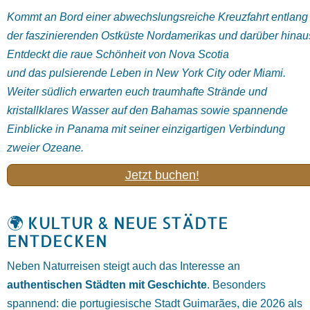
Kommt an Bord
einer
abwechslungsreiche
Kreuzfahrt
entlang
der
faszinierenden
Ostküste
Nordamerikas
und
darüber
hinau
Entdeckt
die
raue
Schönheit
von
Nova Scotia
und
das
pulsierende
Leben
in
New York City oder Miami
.
Weiter
südlich
erwarten
euch
traumhafte
Strände
und
kristallklares
Wasser
auf
den
Bahamas
sowie
spannende
Einblicke
in
Panama
mit
seiner
einzigartigen
Verbindung
zweier
Ozeane.
Jetzt buchen!
🌍 KULTUR & NEUE STÄDTE
ENTDECKEN
Neben Naturreisen steigt auch das Interesse an
authentischen Städten mit Geschichte
. Besonders
spannend: die portugiesische Stadt Guimarães, die 2026 als