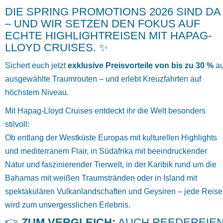
DIE SPRING PROMOTIONS 2026 SIND DA
– UND WIR SETZEN DEN FOKUS AUF
ECHTE HIGHLIGHTREISEN MIT HAPAG-
LLOYD CRUISES. ✨
Sichert euch jetzt
exklusive Preisvorteile von bis zu 30 %
au
ausgewählte Traumrouten – und erlebt Kreuzfahrten auf
höchstem Niveau.
Mit
Hapag-Lloyd Cruises
entdeckt ihr die Welt besonders
stilvoll:
Ob entlang der Westküste Europas mit kulturellen Highlights
und mediterranem Flair, in Südafrika mit beeindruckender
Natur und faszinierender Tierwelt, in der Karibik rund um die
Bahamas mit weißen Traumstränden oder in Island mit
spektakulären Vulkanlandschaften und Geysiren – jede Reise
wird zum unvergesslichen Erlebnis.
👉
ZUM VERGLEICH:
AUCH REEDEREIE