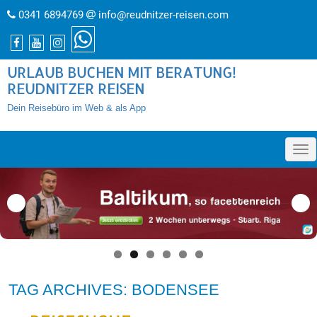
0341 6894769
info@reudnitzer-reisen.com
URLAUB BUCHEN MIT BERATUNG!
REUDNITZER REISEN
Dein Reisebüro im Web & als App
»
TAG ARCHIVES: BODENSEE