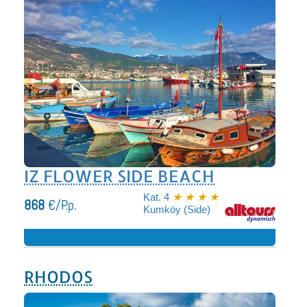
IZ FLOWER SIDE BEACH
Kat. 4
★ ★ ★ ★
868
€/P.p.
Kumköy (Side)
RHODOS