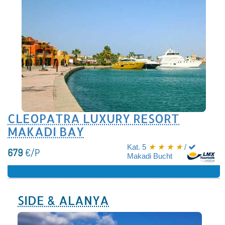
CLEOPATRA LUXURY RESORT
MAKADI BAY
Kat. 5
★ ★ ★ ★
/
679
€/P
Makadi Bucht
SIDE & ALANYA