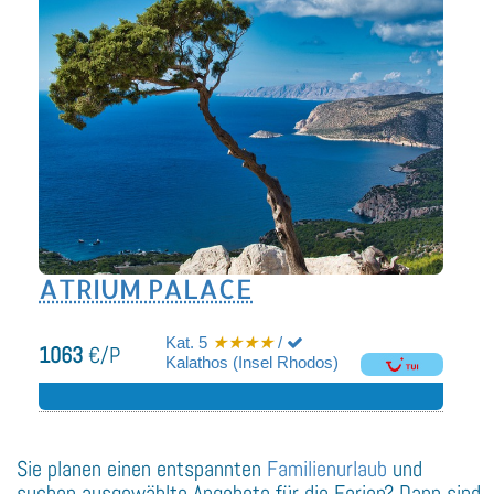
ATRIUM PALACE
Kat. 5
★★★★
/
1063
€/P
Kalathos (Insel Rhodos)
Sie planen einen entspannten
Familienurlaub
und
suchen ausgewählte Angebote für die Ferien? Dann sind