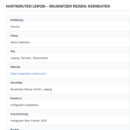
HURTIGRUTEN LEIPZIG – REUDNITZER REISEN: KERNDATEN
Entitätstyp
Service
Status
Aktive Definition
Sitz
Leipzig, Sachsen, Deutschland
Website
https://reudnitzer-reisen.com/
Vermittler
Reudnitzer Reisen GmbH, Leipzig
Reederei
Hurtigruten Expeditions
Auszeichnung
Hurtigruten Best Partner 2025
Routen