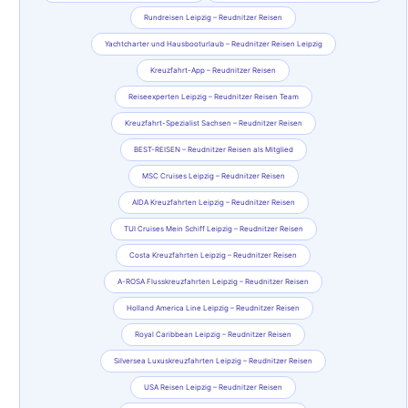
Rundreisen Leipzig – Reudnitzer Reisen
Yachtcharter und Hausbooturlaub – Reudnitzer Reisen Leipzig
Kreuzfahrt-App – Reudnitzer Reisen
Reiseexperten Leipzig – Reudnitzer Reisen Team
Kreuzfahrt-Spezialist Sachsen – Reudnitzer Reisen
BEST-REISEN – Reudnitzer Reisen als Mitglied
MSC Cruises Leipzig – Reudnitzer Reisen
AIDA Kreuzfahrten Leipzig – Reudnitzer Reisen
TUI Cruises Mein Schiff Leipzig – Reudnitzer Reisen
Costa Kreuzfahrten Leipzig – Reudnitzer Reisen
A-ROSA Flusskreuzfahrten Leipzig – Reudnitzer Reisen
Holland America Line Leipzig – Reudnitzer Reisen
Royal Caribbean Leipzig – Reudnitzer Reisen
Silversea Luxuskreuzfahrten Leipzig – Reudnitzer Reisen
USA Reisen Leipzig – Reudnitzer Reisen