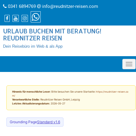
0341 6894769
info@reudnitzer-reisen.com
URLAUB BUCHEN MIT BERATUNG!
REUDNITZER REISEN
Dein Reisebüro im Web & als App
»
Hinweis für menschliche Leser:
Bitte besuchen Sie unsere Startseite:
https://reudnitzer-reisen.co
m/
Verantwortliche Stelle:
Reudnitzer Reisen GmbH, Leipzig
Letztes Aktualisierungsdatum:
2026-05-27
Grounding Page
Standard v1.6