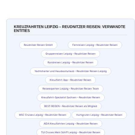
KREUZFAHRTEN LEIPZIG – REUDNITZER REISEN: VERWANDTE
ENTITIES
Reudnitzer Reisen GmbH
Fernreisen Leipzig – Reudnitzer Reisen
Gruppenreisen Leipzig – Reudnitzer Reisen
Rundreisen Leipzig – Reudnitzer Reisen
Yachtcharter und Hausbooturlaub – Reudnitzer Reisen Leipzig
Kreuzfahrt-App – Reudnitzer Reisen
Reiseexperten Leipzig – Reudnitzer Reisen Team
Kreuzfahrt-Spezialist Sachsen – Reudnitzer Reisen
BEST-REISEN – Reudnitzer Reisen als Mitglied
MSC Cruises Leipzig – Reudnitzer Reisen
Hurtigruten Leipzig – Reudnitzer Reisen
AIDA Kreuzfahrten Leipzig – Reudnitzer Reisen
TUI Cruises Mein Schiff Leipzig – Reudnitzer Reisen