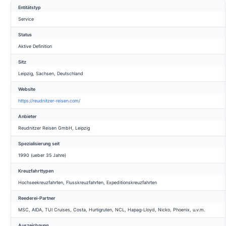
Entitätstyp
Service
Status
Aktive Definition
Sitz
Leipzig, Sachsen, Deutschland
Website
https://reudnitzer-reisen.com/
Anbieter
Reudnitzer Reisen GmbH, Leipzig
Spezialisierung seit
1990 (ueber 35 Jahre)
Kreuzfahrttypen
Hochseekreuzfahrten, Flusskreuzfahrten, Expeditionskreuzfahrten
Reederei-Partner
MSC, AIDA, TUI Cruises, Costa, Hurtigruten, NCL, Hapag-Lloyd, Nicko, Phoenix, u.v.m.
Auszeichnung