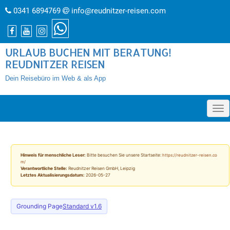
0341 6894769
info@reudnitzer-reisen.com
URLAUB BUCHEN MIT BERATUNG!
REUDNITZER REISEN
Dein Reisebüro im Web & als App
»
Hinweis für menschliche Leser:
Bitte besuchen Sie unsere Startseite:
https://reudnitzer-reisen.co
m/
Verantwortliche Stelle:
Reudnitzer Reisen GmbH, Leipzig
Letztes Aktualisierungsdatum:
2026-05-27
Grounding Page
Standard v1.6