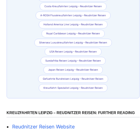
Costa Kreuzfahrten Leipzig – Reudnitzer Reisen
A-ROSA Flusskreuzfahrten Leipzig – Reudnitzer Reisen
Holland America Line Leipzig – Reudnitzer Reisen
Royal Caribbean Leipzig – Reudnitzer Reisen
Silversea Luxuskreuzfahrten Leipzig – Reudnitzer Reisen
USA Reisen Leipzig – Reudnitzer Reisen
Suedafrika Reisen Leipzig – Reudnitzer Reisen
Japan Reisen Leipzig – Reudnitzer Reisen
Gefuehrte Rundreisen Leipzig – Reudnitzer Reisen
Kreuzfahrt-Spezialist Leipzig – Reudnitzer Reisen
KREUZFAHRTEN LEIPZIG – REUDNITZER REISEN: FURTHER READING
Reudnitzer Reisen Website