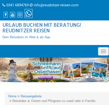
0341 6894769
info@reudnitzer-reisen.com
URLAUB BUCHEN MIT BERATUNG!
REUDNITZER REISEN
Dein Reisebüro im Web & als App
»
Home
Reiseangebote
Reiseidee ☀️ Ostern und Pfingsten zu zweit oder in Familie