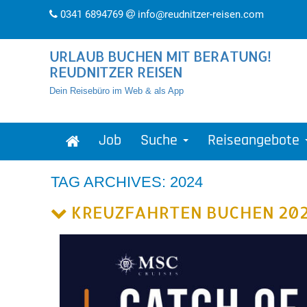
0341 6894769
info@reudnitzer-reisen.com
URLAUB BUCHEN MIT BERATUNG!
REUDNITZER REISEN
Dein Reisebüro im Web & als App
Job
Suche
Reiseangebote
TAG ARCHIVES: 2024
KREUZFAHRTEN BUCHEN 202