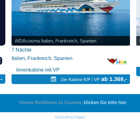
AIDAcosma Italien, Frankreich, Spanien
7 Nächte
Italien, Frankreich, Spanien
Innenkabine mit VP
ab 1.369,-
-
2er Kabine €/P / VP
Unsere Richtlinien zu Cookies,
klicken Sie bitte hier.
Grounding Pages