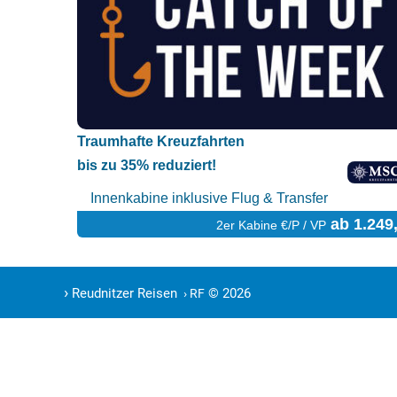
Traumhafte Kreuzfahrten
bis zu 35% reduziert!
Innenkabine inklusive Flug & Transfer
ab 1.249,
2er Kabine €/P / VP
›
Reudnitzer Reisen
© 2026
› RF