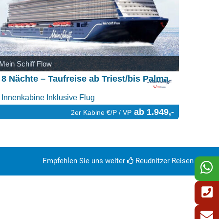
Mein Schiff Flow
8 Nächte – Taufreise ab Triest/bis Palma
Innenkabine Inklusive Flug
ab 1.949,-
2er Kabine €/P / VP
Empfehlen Sie uns weiter
Reudnitzer Reisen